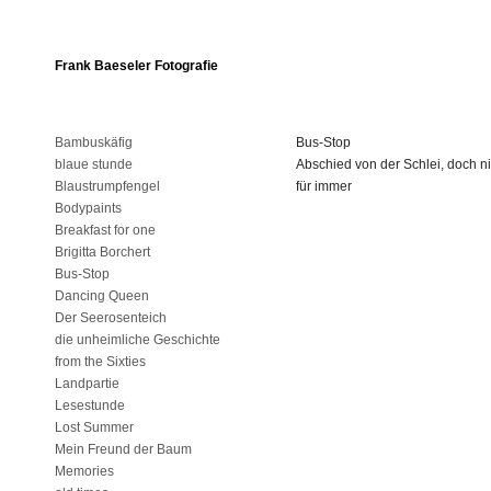
Frank Baeseler Fotografie
Bambuskäfig
Bus-Stop
blaue stunde
Abschied von der Schlei, doch ni
Blaustrumpfengel
für immer
Bodypaints
Breakfast for one
Brigitta Borchert
Bus-Stop
Dancing Queen
Der Seerosenteich
die unheimliche Geschichte
from the Sixties
Landpartie
Lesestunde
Lost Summer
Mein Freund der Baum
Memories