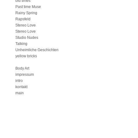
old times
Past time Muse
Rainy Spring
Rapsfeld
Stereo Love
Stereo Love
Studio Nudes
Talking
Unheimliche Geschichten
yellow bricks
Body Art
impressum
intro
kontakt
main