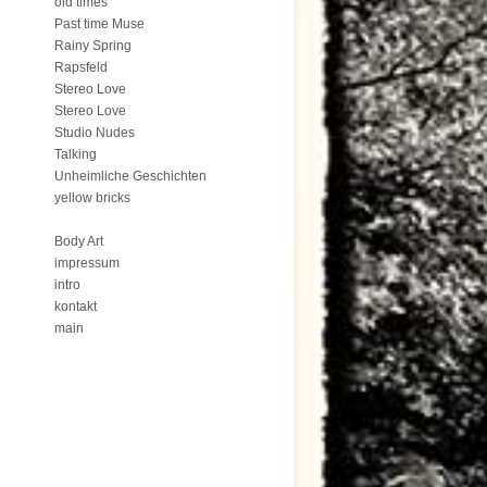
old times
Past time Muse
Rainy Spring
Rapsfeld
Stereo Love
Stereo Love
Studio Nudes
Talking
Unheimliche Geschichten
yellow bricks
Body Art
impressum
intro
kontakt
main