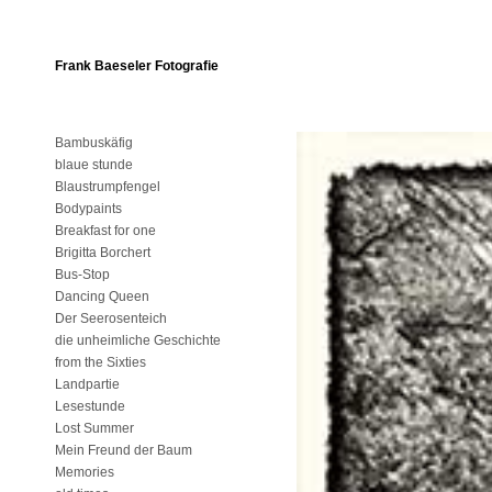
Frank Baeseler Fotografie
Bambuskäfig
blaue stunde
Blaustrumpfengel
Bodypaints
Breakfast for one
Brigitta Borchert
Bus-Stop
Dancing Queen
Der Seerosenteich
die unheimliche Geschichte
from the Sixties
Landpartie
Lesestunde
Lost Summer
Mein Freund der Baum
Memories