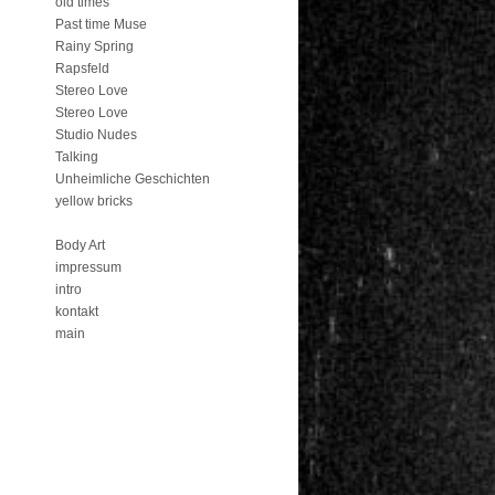
old times
Past time Muse
Rainy Spring
Rapsfeld
Stereo Love
Stereo Love
Studio Nudes
Talking
Unheimliche Geschichten
yellow bricks
Body Art
impressum
intro
kontakt
main