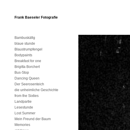
Frank Baeseler Fotografie
Bambuskäfig
blaue stunde
Blaustrumpfengel
Bodypaints
Breakfast for one
Brigitta Borchert
Bus-Stop
Dancing Queen
Der Seerosenteich
die unheimliche Geschichte
from the Sixties
Landpartie
Lesestunde
Lost Summer
Mein Freund der Baum
Memories