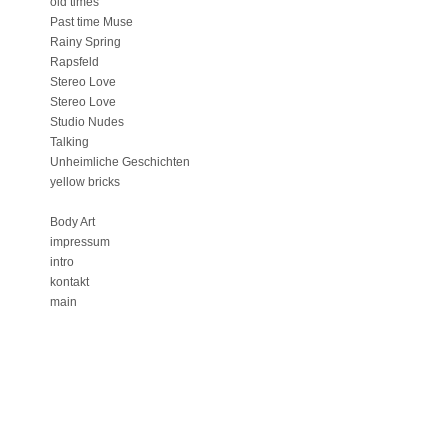
old times
Past time Muse
Rainy Spring
Rapsfeld
Stereo Love
Stereo Love
Studio Nudes
Talking
Unheimliche Geschichten
yellow bricks
Body Art
impressum
intro
kontakt
main