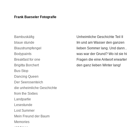
Frank Baeseler Fotografie
Bambuskäfig
Unheimliche Geschichte Teil II
blaue stunde
Im und am Wasser den ganzen
Blaustrumpfengel
lieben Sommer lang. Und dann
Bodypaints
was war der Grund? Wo ist sie h
Breakfast for one
Fragen die eine Antwort erwarte
Brigitta Borchert
den ganz lieben Winter lang!
Bus-Stop
Dancing Queen
Der Seerosenteich
die unheimliche Geschichte
from the Sixties
Landpartie
Lesestunde
Lost Summer
Mein Freund der Baum
Memories